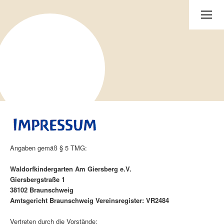
Internetpräsenz des Waldorfkindergarten am Giersberg in Braunschweig
Toggle
Angaben gemäß § 5 TMG:
Waldorfkindergarten Am Giersberg e.V.
Giersbergstraße 1
38102 Braunschweig
Amtsgericht Braunschweig Vereinsregister: VR2484
Vertreten durch die Vorstände: