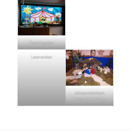
Faschingsfest
Laternenfest
Jahreszeitentisch
Heilige Drei Könige